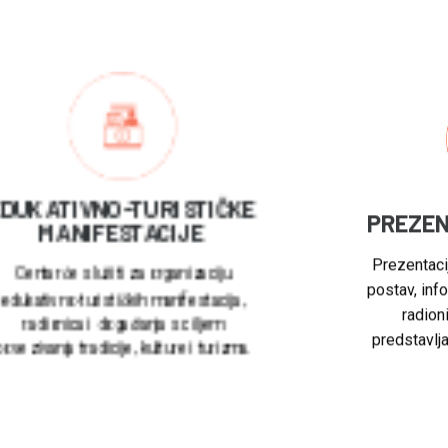
DUKATIVNO-TURISTIČKE
PREZEN
MANIFESTACIJE
Prezentaci
postav, info
Centar će služiti za organizaciju
radioni
edukativno-turističkih manifestacija,
predstavlja
radionica i događanja s ciljem
ovezivanja tradicije, kulture i turizma.