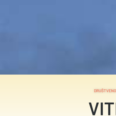
DRUŠTVENO-
VI