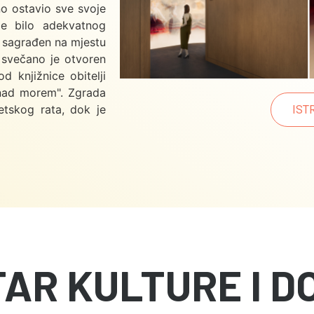
no ostavio sve svoje
je bilo adekvatnog
e sagrađen na mjestu
 svečano je otvoren
d knjižnice obitelji
 nad morem". Zgrada
etskog rata, dok je
IST
TAR KULTURE I D