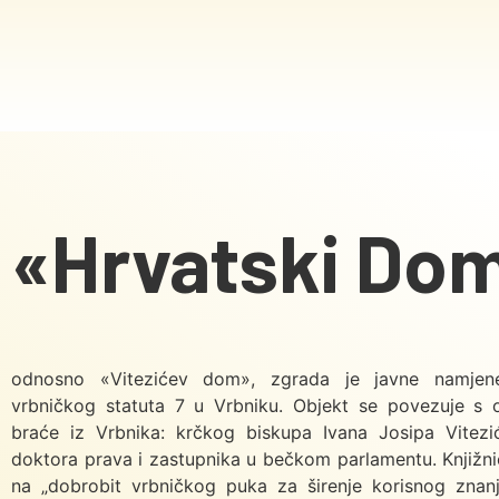
«Hrvatski Do
odnosno «Vitezićev dom», zgrada je javne namjen
vrbničkog statuta 7 u Vrbniku. Objekt se povezuje s 
braće iz Vrbnika: krčkog biskupa Ivana Josipa Vitezi
doktora prava i zastupnika u bečkom parlamentu. Knjižnicu
na „dobrobit vrbničkog puka za širenje korisnog znan