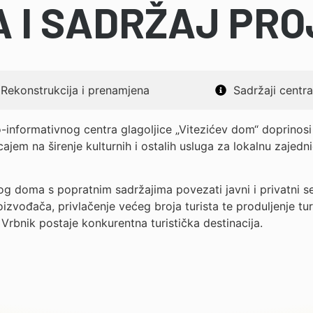
 I SADRŽAJ PR
Rekonstrukcija i prenamjena
Sadržaji centra
o-informativnog centra glagoljice „Vitezićev dom“ doprino
ecajem na širenje kulturnih i ostalih usluga za lokalnu zaje
vog doma s popratnim sadržajima povezati javni i privatni 
oizvođača, privlačenje većeg broja turista te produljenje tu
rbnik postaje konkurentna turistička destinacija.