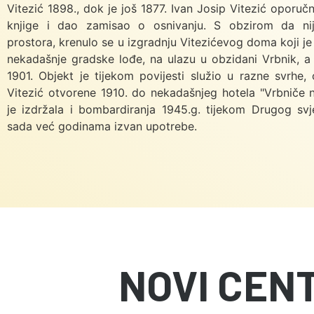
Vitezić 1898., dok je još 1877. Ivan Josip Vitezić oporuč
knjige i dao zamisao o osnivanju. S obzirom da ni
prostora, krenulo se u izgradnju Vitezićevog doma koji j
nekadašnje gradske lođe, na ulazu u obzidani Vrbnik, a
1901. Objekt je tijekom povijesti služio u razne svrhe, o
Vitezić otvorene 1910. do nekadašnjeg hotela "Vrbniče
je izdržala i bombardiranja 1945.g. tijekom Drugog svj
sada već godinama izvan upotrebe.
NOVI CEN