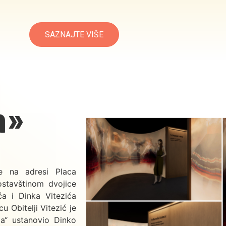
SAZNAJTE VIŠE
m»
e na adresi Placa
ostavštinom dvojice
ća i Dinka Vitezića
 Obitelji Vitezić je
ja“ ustanovio Dinko