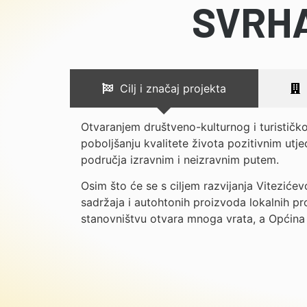
SVRHA
Cilj i značaj projekta
Otvaranjem društveno-kulturnog i turističk
poboljšanju kvalitete života pozitivnim utj
područja izravnim i neizravnim putem.
Osim što će se s ciljem razvijanja Viteziće
sadržaja i autohtonih proizvoda lokalnih pr
stanovništvu otvara mnoga vrata, a Općina V